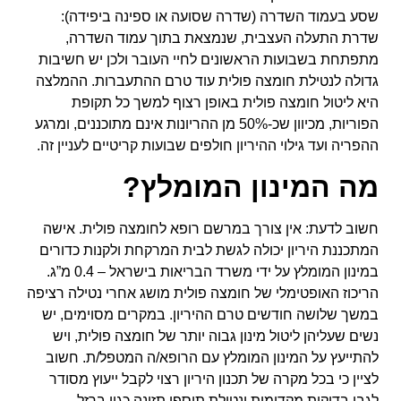
שסע בעמוד השדרה (שדרה שסועה או ספינה ביפידה):
שדרת התעלה העצבית, שנמצאת בתוך עמוד השדרה,
מתפתחת בשבועות הראשונים לחיי העובר ולכן יש חשיבות
גדולה לנטילת חומצה פולית עוד טרם ההתעברות. ההמלצה
היא ליטול חומצה פולית באופן רצוף למשך כל תקופת
הפוריות, מכיוון שכ-50% מן ההריונות אינם מתוכננים, ומרגע
ההפריה ועד גילוי ההיריון חולפים שבועות קריטיים לעניין זה.
מה המינון המומלץ?
חשוב לדעת: אין צורך במרשם רופא לחומצה פולית. אישה
המתכננת היריון יכולה לגשת לבית המרקחת ולקנות כדורים
במינון המומלץ על ידי משרד הבריאות בישראל – 0.4 מ”ג.
הריכוז האופטימלי של חומצה פולית מושג אחרי נטילה רציפה
במשך שלושה חודשים טרם ההיריון. במקרים מסוימים, יש
נשים שעליהן ליטול מינון גבוה יותר של חומצה פולית, ויש
להתייעץ על המינון המומלץ עם הרופא/ה המטפל/ת. חשוב
לציין כי בכל מקרה של תכנון היריון רצוי לקבל ייעוץ מסודר
לגבי בדיקות מקדימות ונטילת תוספי תזונה כגון ברזל