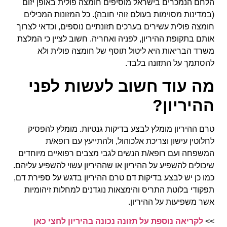
הלחם הנמכרים בישראל מוסיפים חומצה פולית באופן יזום
(במדינות מסוימות בעולם זוהי חובה). כל המזונות המכילים
חומצה פולית עשירים בערכים תזונתיים נוספים, וכדאי לצרוך
אותם בתקופת ההיריון, לפניה ואחריה. חשוב לציין כי המלצת
משרד הבריאות היא ליטול תוסף של חומצה פולית ולא
להסתמך על התזונה בלבד.
מה עוד חשוב לעשות לפני
ההיריון?
טרם ההיריון מומלץ לבצע בדיקות גנטיות. מומלץ להפסיק
לחלוטין עישון וצריכת אלכוהול, ולהתייעץ עם רופא/ת
המשפחה ועם רופא/ת הנשים לגבי מצבים רפואיים מיוחדים
שיכולים להשפיע על ההיריון או שההיריון עשוי להשפיע עליהם.
כמו כן יש לבצע בדיקות דם טרם ההיריון בדגש על ספירת דם,
תפקודי בלוטת התריס והימצאות נוגדנים למחלות זיהומיות
אשר משפיעות על ההיריון.
>>
לקריאה נוספת על תזונה נכונה בהיריון לחצי כאן