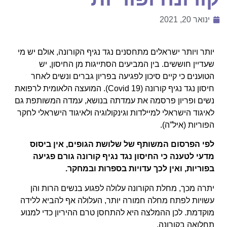
ינואר 20, 2021
יותר ויותר ישראלים מתחסנים נגד נגיף הקורונה, אולם יש מי
שעדיין חוששים. בין המביעים הסתייגות מן החיסון, יש
הטוענים כי קיים סיכון לפגיעה בפריון גברים ונשים לאחר
חיסון נגד נגיף קורונה (
Covid 19
). המועצה הלאומית לרפואת
נשים ופריון פרסמה את עמדתה בנושא, עמדה המשותפת גם
לאיגוד הישראלי למיילדות וגינקולוגיה ולאיגוד הישראלי לחקר
הפוריות (איל”ה).
לפי הפרסום המשותף של שלושת הגופים, אין ביסוס
מדעי לטענה כי החיסון נגד נגיף קורונה גורם פגיעה
בפוריות, ואין לכך עדויות בספרות ובמחקר.
יתרה מכך, מחלת הקורונה עלולה לפגוע בנשים הרות והן
עשויות לפתח מחלה חמורה יותר, העלולה אף להביא ללידה
מוקדמת. לכן ההמלצה היא להתחסן טרם ההיריון כדי למנוע
תחלואה בקורונה.