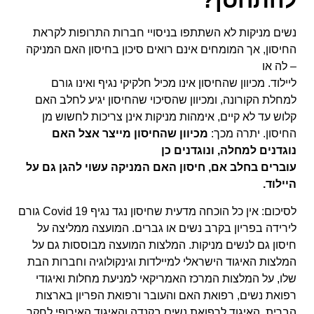
להתחסן?
נשים מניקות לא השתתפו בניסויי חברות התרופות לקראת
החיסון, אך המומחים אינם רואים סיכון בחיסון האם המניקה
– לה או
ליילוד. מכיוון שהחיסון אינו מכיל חלקיקי נגיף ואינו גורם
למחלת הקורונה, ומכיוון שהסיכוי שהחיסון יגיע לחלב האם
קלוש עד לא קיים, אימהות מניקות אינן צריכות לחשוש מן
החיסון. יתרה מכך:
מכיוון שהחיסון מייצר אצל האם
נוגדנים למחלה, ונוגדנים כן
עוברים בחלב אם, חיסון האם המניקה עשוי להגן גם על
היילוד.
לסיכום: אין כל הוכחה מדעית שחיסון נגד נגיף
Covid 19
גורם
לירידה בפריון בקרב נשים או גברים. המועצה ממליצה על
חיסון גם לנשים מניקות.
המלצות המועצה מבוססות גם על
המלצות האיגוד הישראלי למיילדות וגינקולוגיה וחברות הבת
שלו, על המלצות המרכז האמריקאי
למניעת מחלות ואיגודי
רפואת נשים, רפואת האם והעובר ורפואת הפריון בארצות
הברית, האיגוד לרפואת נשים
בקנדה והאיגוד האירופי לחקר