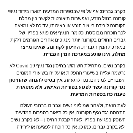
בקרב גברים: אף על פי שבספרות המדעית תוארו בידוד נגיפי
קורונה בנוזל הזרע, ואפשרות תיאורטית לקשר בין מחלת
הקורונה לירידה בייצור הזרע או באיכותו, עד כה לא נמצאה
לכך הוכחה מבוססת. כלומר: הנגיף אינו פוגע בפריון של
גברים החולים בקורונה יותר מנגיפים אחרים הגורמים דלקת
במערכת המין הגברית.
החיסון לקורונה, שאינו מייצר
מחלה, אינו פוגע במערכת המין הגברית.
בקרב נשים: מתחילת השימוש בחיסון נגד נגיף
Covid 19
לא
נרשמה עלייה בשיעורי ההפלות או עלייה בשיעורי המומים
העובריים למיניהם. נכון לרגע זה,
אין בסיס להנחה שהחיסון
נגד קורונה עשוי לפגוע בפוריות האישה, ולא מתוארת
טענה כזו בספרות המדעית.
לעת הזאת, ולאחר שמיליוני נשים וגברים ברחבי העולם
התחסנו נגד נגיף הקורונה, אין כל תיאור בספרות המדעית
העוסק בפגיעה בפריון
לאחר קבלת החיסון
– לא בקרב נשים
ולא בקרב גברים. כמו כן, אין כל הוכחה לפגיעה או לירידה