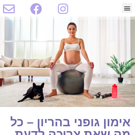
תוכנית מעקב היריון
בדיקות וטיפולים
אימון גופני בהריון – כל
מה שאת צריכה לדעת