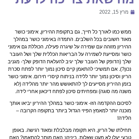
מרץ 15, 2022
ממש כמו לאורך כל חייך, גם בתקופת ההיריון, אימוני כושר
מאוד חשובים בכל השלבים. התמדה באימוני כושר במהלך
ההיריון מזוהה עם שמירה על שיגרה פעילה, הכוללת גם אימוני
כושר ומסייעת לשמירה על הבריאות הכללית שלך ושל העובר
שלך (הדופק של העובר שלך יגיב להעלאת הדופק שלך- מגניב
נכון?). אם תמשיכי להתאמן קיים סיכון נמוך יותר לפתח סכרת
הריון וסיכון נמוך יותר ללידה בניתוח קיסרי חירום. אימוני כושר
בזמן ההיריון מסייעים לך להתאושש מהר יותר מהלידה (לא
משנה מה סוגה) ומפחיתים סיכון לפתח דיכאון אחרי לידה.
לסיכום ההקדמה הזו- אימוני כושר במהלך ההיריון יביאו אותך
מוכנה יותר למאמץ הפיזי הגדול ביותר בתקופה הקרובה –
הלידה!
תחילתו של הריון, היא תקופה מבלבלת ומאוד רגישה. באופן
טבעי יעלו לא מעט שאלות, ביניהן: האם מותר להתאמן? האם