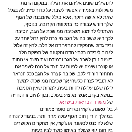
לתרגילים שונים אליהם את רגילה. במקום הרמת
משקולות בעמידה אפשר לשבת על כדור פיזיו. לא בגלל
שאת לא אישה חזקה, אלא בגלל שהמבנה של הגוף
שלך דורש עבודה כזו בתקופה הקרובה. בנוסף,
השתדלי להימנע משכיבה ממושכת על הגב, הסיבה
לכך היא ששכיבה על הגב מייצרת לחץ גדול יותר על
וריד גדול שתפקידו להחזיר דם אל הלב. לחץ זה עלול
לגרום לירידה בלחץ הדם והקטנה של תפוקת הלב.
בשינה ניתן לשכב על הגב ובמידה ואת חשה אי נוחות
או קוצר נשימה יש לפנות על הצד על מנת לשפר את
ההחזר הורידי ללב. שכיבה קצרה על הגב ככל הנראה
לא תוביל לצרה כלשהי אך שכיבה ממושכת- למשך
לילה שלם עלולה להוות בעיה. למרות שאין הסמכה
בנושא בקרב אנשי מקצוע בעולם, נכון להיום זו הנחייה
של
משרד הבריאות בישראל
.
בלי סאונה, ג’קוזי ובגדים סופר צמודים
במהלך היריון חום הגוף עולה מהר יותר. בניגוד להנחיה
שלא להיכנס לסאונה או ג’קוזי, אין מחקרים הקושרים
בין חום גוף שעולה באימון כושר לבין בעיות