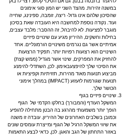
להיגמר בחבטה בבטן. גם אם הסיכוי קלוש, רצוי לדבוק
במשנה זהירות. מהצד השני יש המון סוגי אימונים
שהסיכון שלהם אינו גדול- ריצה, זומבה, ספינינג, שחייה
ועוד. נקודה נוספת למחשבה היא העובדה שאת בסיכון
מוגבר לפציעות. לא להיבהל, זה ההסבר: מלבד עצבים,
בחילות וחשקים, ההיריון מגיע עם שינויים פיזיים
אמיתיים אשר גם נגרמים משינויים הורמונליים. אחד
השינויים הוא רצועות רפויות יותר. תפקיד הרצועות
להחזיק את המפרקים, שינוי אשר מגדיל (ממש קצת)
את הסיכוי שלך להיפצעבאימון. לכן, השתדלי להימנע
מביצוע תנועות מאוד מהירות, תזזיתיות וקפיציות או
תנועות שגורמות לזעזוע (IMPACT) במהלך אימוני
הכושר שלך.
שינויים פיזיים בגוף
המשקל העודף (והמבורך) בחלקו הקדמי של הגוף
הופך יותר משמעותי מהרגע בה הבטן מתחילה להופיע
וכמובן בשלבים האחרונים של ההיריון. עובדה זו משנה
את שיווי המשקל הרגיל של הגוף ומייצרת עומסים שונים
באזור התחתון של הגב והאגן. לכן, כדאי לבצע התאמות