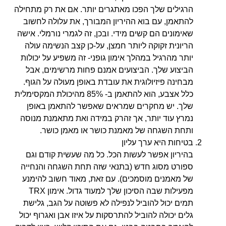
הרגילים שלך הפכו מאתגרים יותר. אם את רק מתחילה
להתאמן, עם בוא ההיריון המבורך, את עלולה לחשוב
שאימונים הם קשים מידי. ובכן, זה לגמרי נורמלי. אישה
הריונית זקוקה ליותר חמצן, על-כן קצב הנשימה עולה
יותר מהרגיל במהלך אימון גופני- זה משפיע על יכולות
הביצוע שלך. הביצועים אמנם פחות מרשימים, אבל
מבחינה פיזיולוגית את עובדת באופן מעולה על הגוף.
כלל אצבע, הוא להתאמן ב- 85% מהיכולת המקסימלית
שלך. יש מחקרים שמראים שאפשר להתאמן באופן
נמרץ עוד יותר, אך זהרק במידה ואת מתאמנת מנוסה
ותחת השגחה של מאמנת כושר או מאמן כושר.
בטיחות היא ערך עליון
בהיריון אפשר לעשות הכל. כל מה שעשית קודם וגם
ספורט מסוג חדש (בתנאי שזה תחת השגחה והנחייה
של מאמנים מוסמכים). עם זאת, מאוד חשוב להימנע
מפעילות שבה הסיכון שלך למעוד גדול. אימון TRX
תמים יכול להוביל לנפילה לא פשוטה על הגב, גלישת
גלים יכולה להוביל להתרסקות על איזו אבן ואגרוף יכול