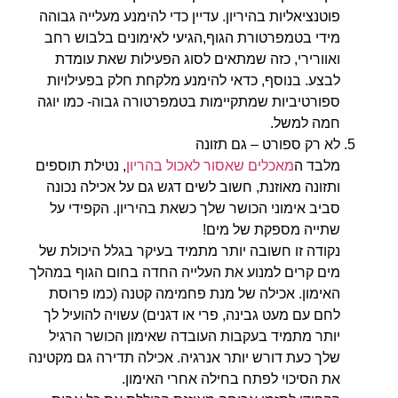
פוטנציאליות בהיריון. עדיין כדי להימנע מעלייה גבוהה
מידי בטמפרטורת הגוף,הגיעי לאימונים בלבוש רחב
ואוורירי, כזה שמתאים לסוג הפעילות שאת עומדת
לבצע. בנוסף, כדאי להימנע מלקחת חלק בפעילויות
ספורטיביות שמתקיימות בטמפרטורה גבוה- כמו יוגה
חמה למשל.
לא רק ספורט – גם תזונה
מלבד ה
מאכלים שאסור לאכול בהריון
, נטילת תוספים
ותזונה מאוזנת, חשוב לשים דגש גם על אכילה נכונה
סביב אימוני הכושר שלך כשאת בהיריון. הקפידי על
שתייה מספקת של מים!
נקודה זו חשובה יותר מתמיד בעיקר בגלל היכולת של
מים קרים למנוע את העלייה החדה בחום הגוף במהלך
האימון. אכילה של מנת פחמימה קטנה (כמו פרוסת
לחם עם מעט גבינה, פרי או דגנים) עשויה להועיל לך
יותר מתמיד בעקבות העובדה שאימון הכושר הרגיל
שלך כעת דורש יותר אנרגיה. אכילה תדירה גם מקטינה
את הסיכוי לפתח בחילה אחרי האימון.